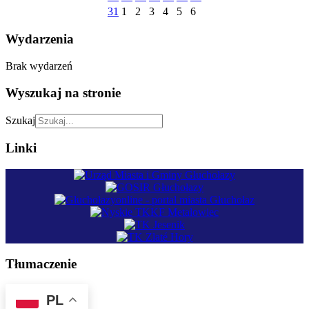
31
1
2
3
4
5
6
Wydarzenia
Brak wydarzeń
Wyszukaj na stronie
Szukaj
Linki
Tłumaczenie
PL