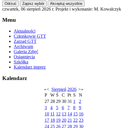
Odrzuć
Zapisz wybór
Akceptuj wszystkie
czwartek, 06 sierpień 2026 r.
Projekt i wykonanie: M. Kowalczyk
Menu
Aktualności
Członkowie GTT
Zarząd GTT
Archiwum
Galeria Zdjęć
Osiągnięcia
Szkółka
Kalendarz imprez
Kalendarz
«
<
Sierpień
2026
>
»
P
W
Ś
C
Pt
S
N
27
28
29
30
31
1
2
3
4
5
6
7
8
9
10
11
12
13
14
15
16
17
18
19
20
21
22
23
24
25
26
27
28
29
30