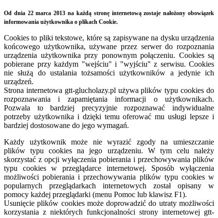
Od dnia 22 marca 2013 na każdą stronę internetową zostaje nałożony obowiązek
informowania użytkownika o plikach Cookie.
Cookies to pliki tekstowe, które są zapisywane na dysku urządzenia
końcowego użytkownika, używane przez serwer do rozpoznania
urządzenia użytkownika przy ponownym połączeniu. Cookies są
pobierane przy każdym "wejściu" i "wyjściu" z serwisu. Cookies
nie służą do ustalania tożsamości użytkowników a jedynie ich
urządzeń.
Strona internetowa
gtt-
glucholazy.pl używa plików typu cookies do
rozpoznawania i zapamiętania informacji o użytkownikach.
Pozwala to bardziej precyzyjnie rozpoznawać indywidualne
potrzeby użytkownika i dzięki temu oferować mu usługi lepsze i
bardziej dostosowane do jego wymagań.
Każdy użytkownik może nie wyrazić zgody na umieszczanie
plików typu cookies na jego urządzeniu. W tym celu należy
skorzystać z opcji wyłączenia pobierania i przechowywania plików
typu cookies w przeglądarce internetowej. Sposób wyłączenia
możliwości pobierania i przechowywania plików typu cookies w
popularnych przeglądarkach internetowych został opisany w
pomocy każdej przeglądarki (menu Pomoc lub klawisz F1).
Usunięcie plików cookies może doprowadzić do utraty możliwości
korzystania z niektórych funkcjonalności strony internetowej gtt-