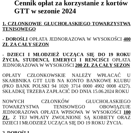
Cennik opłat za korzystanie z kortów
GTT w sezonie 2024
1. CZŁONKOWIE GŁUCHOŁASKIEGO TOWARZYSTWA
TENISOWEGO
-
DOROŚLI
OPŁATA JEDNORAZOWA W WYSOKOŚCI
400
ZŁ ZA CAŁY SEZON
- DZIECI I MŁODZIEŻ UCZĄCA SIĘ DO 19 ROKU
ŻYCIA, STUDENCI, EMERYCI I RENCIŚCI
OPŁATA
JEDNORAZOWA W WYSOKOŚCI
200 ZŁ ZA CAŁY SEZON
OPŁATY CZŁONKOWSKIE NALEŻY WPŁACAĆ U
SKARBNIKA GTT LUB NA KONTO BANKOWE KLUBU
(PKO BANK POLSKI 94 1020 3714 0000 4902 0008 4327).
SKŁADKĘ TRZEBA ZAPŁACIĆ DO DNIA 15.06.2024 ROKU
NOWYCH CZŁONKÓW GŁUCHOŁASKIEGO
TOWARZYSTWA TENISOWEGO OBOWIĄZUJE
JEDNORAZOWA OPŁATA WPISOWA W WYSOKOŚCI
100
ZŁ
. Z TEJ WPŁATY ZWOLNIONE SĄ KOBIETY ORAZ
DZIECI I MŁODZIEŻ UCZĄCA SIĘ DO 19 ROKU ŻYCIA.
2. DOROŚLI