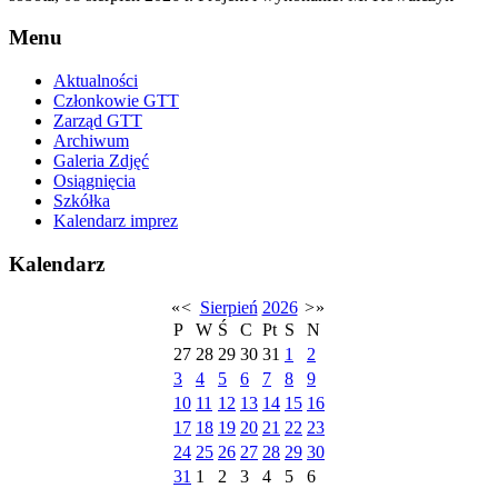
Menu
Aktualności
Członkowie GTT
Zarząd GTT
Archiwum
Galeria Zdjęć
Osiągnięcia
Szkółka
Kalendarz imprez
Kalendarz
«
<
Sierpień
2026
>
»
P
W
Ś
C
Pt
S
N
27
28
29
30
31
1
2
3
4
5
6
7
8
9
10
11
12
13
14
15
16
17
18
19
20
21
22
23
24
25
26
27
28
29
30
31
1
2
3
4
5
6