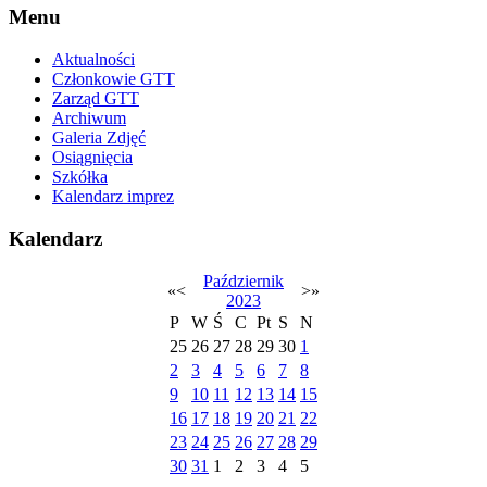
Menu
Aktualności
Członkowie GTT
Zarząd GTT
Archiwum
Galeria Zdjęć
Osiągnięcia
Szkółka
Kalendarz imprez
Kalendarz
Październik
«
<
>
»
2023
P
W
Ś
C
Pt
S
N
25
26
27
28
29
30
1
2
3
4
5
6
7
8
9
10
11
12
13
14
15
16
17
18
19
20
21
22
23
24
25
26
27
28
29
30
31
1
2
3
4
5