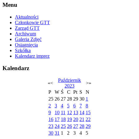
Menu
Aktualności
Członkowie GTT
Zarząd GTT
Archiwum
Galeria Zdjęć
Osiągnięcia
Szkółka
Kalendarz imprez
Kalendarz
Październik
«
<
>
»
2023
P
W
Ś
C
Pt
S
N
25
26
27
28
29
30
1
2
3
4
5
6
7
8
9
10
11
12
13
14
15
16
17
18
19
20
21
22
23
24
25
26
27
28
29
30
31
1
2
3
4
5