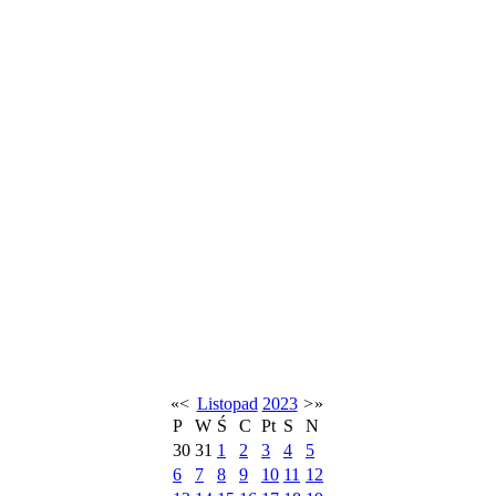
«
<
Listopad
2023
>
»
P
W
Ś
C
Pt
S
N
30
31
1
2
3
4
5
6
7
8
9
10
11
12