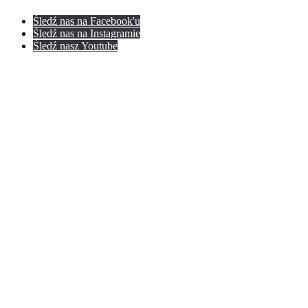
Śledź nas na Facebook'u
Śledź nas na Instagramie
Śledź nasz Youtube