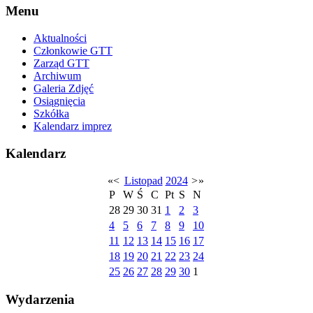
Menu
Aktualności
Członkowie GTT
Zarząd GTT
Archiwum
Galeria Zdjęć
Osiągnięcia
Szkółka
Kalendarz imprez
Kalendarz
«
<
Listopad
2024
>
»
P
W
Ś
C
Pt
S
N
28
29
30
31
1
2
3
4
5
6
7
8
9
10
11
12
13
14
15
16
17
18
19
20
21
22
23
24
25
26
27
28
29
30
1
Wydarzenia