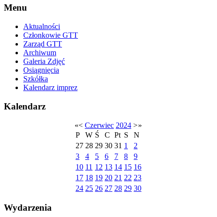
Menu
Aktualności
Członkowie GTT
Zarząd GTT
Archiwum
Galeria Zdjęć
Osiągnięcia
Szkółka
Kalendarz imprez
Kalendarz
«
<
Czerwiec
2024
>
»
P
W
Ś
C
Pt
S
N
27
28
29
30
31
1
2
3
4
5
6
7
8
9
10
11
12
13
14
15
16
17
18
19
20
21
22
23
24
25
26
27
28
29
30
Wydarzenia