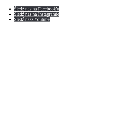
Śledź nas na Facebook'u
Śledź nas na Instagramie
Śledź nasz Youtube