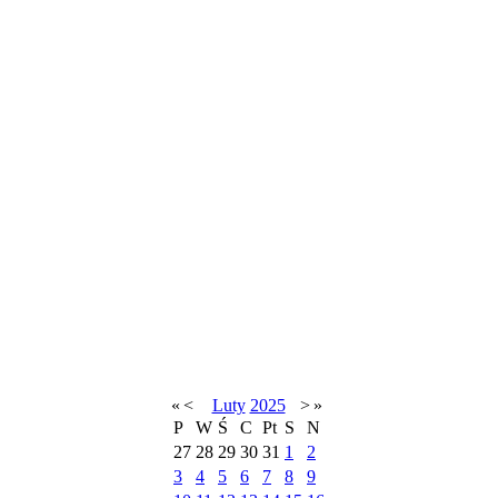
«
<
Luty
2025
>
»
P
W
Ś
C
Pt
S
N
27
28
29
30
31
1
2
3
4
5
6
7
8
9