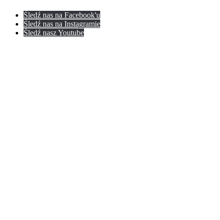
Śledź nas na Facebook'u
Śledź nas na Instagramie
Śledź nasz Youtube