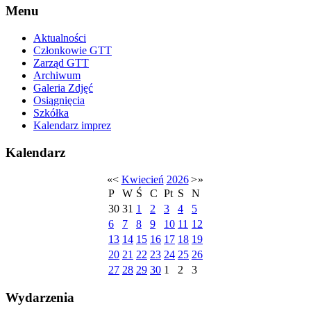
Menu
Aktualności
Członkowie GTT
Zarząd GTT
Archiwum
Galeria Zdjęć
Osiągnięcia
Szkółka
Kalendarz imprez
Kalendarz
«
<
Kwiecień
2026
>
»
P
W
Ś
C
Pt
S
N
30
31
1
2
3
4
5
6
7
8
9
10
11
12
13
14
15
16
17
18
19
20
21
22
23
24
25
26
27
28
29
30
1
2
3
Wydarzenia