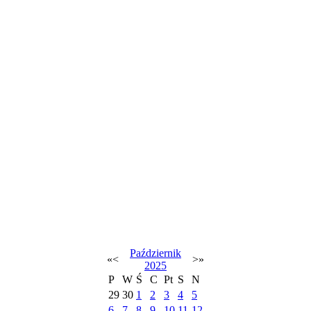
Październik
«
<
>
»
2025
P
W
Ś
C
Pt
S
N
29
30
1
2
3
4
5
6
7
8
9
10
11
12