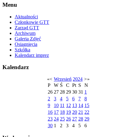
Menu
Aktualności
Członkowie GTT
Zarząd GTT
Archiwum
Galeria Zdjęć
Osiągnięcia
Szkółka
Kalendarz imprez
Kalendarz
«
<
Wrzesień
2024
>
»
P
W
Ś
C
Pt
S
N
26
27
28
29
30
31
1
2
3
4
5
6
7
8
9
10
11
12
13
14
15
16
17
18
19
20
21
22
23
24
25
26
27
28
29
30
1
2
3
4
5
6