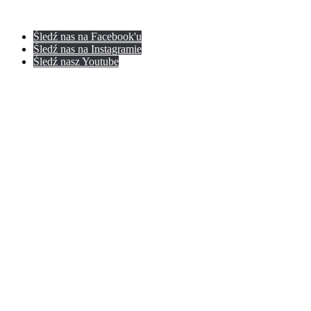
Śledź nas na Facebook'u
Śledź nas na Instagramie
Śledź nasz Youtube