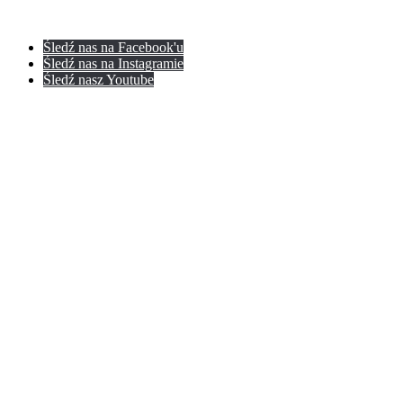
Śledź nas na Facebook'u
Śledź nas na Instagramie
Śledź nasz Youtube