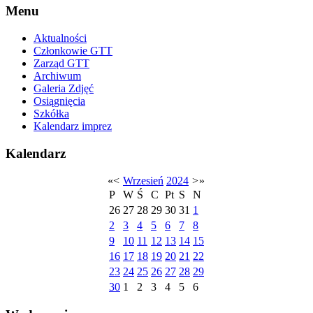
Menu
Aktualności
Członkowie GTT
Zarząd GTT
Archiwum
Galeria Zdjęć
Osiągnięcia
Szkółka
Kalendarz imprez
Kalendarz
«
<
Wrzesień
2024
>
»
P
W
Ś
C
Pt
S
N
26
27
28
29
30
31
1
2
3
4
5
6
7
8
9
10
11
12
13
14
15
16
17
18
19
20
21
22
23
24
25
26
27
28
29
30
1
2
3
4
5
6