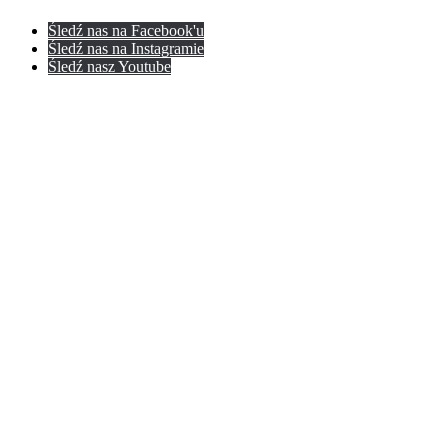
Śledź nas na Facebook'u
Śledź nas na Instagramie
Śledź nasz Youtube