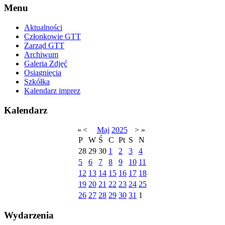
Menu
Aktualności
Członkowie GTT
Zarząd GTT
Archiwum
Galeria Zdjęć
Osiągnięcia
Szkółka
Kalendarz imprez
Kalendarz
«
<
Maj
2025
>
»
P
W
Ś
C
Pt
S
N
28
29
30
1
2
3
4
5
6
7
8
9
10
11
12
13
14
15
16
17
18
19
20
21
22
23
24
25
26
27
28
29
30
31
1
Wydarzenia