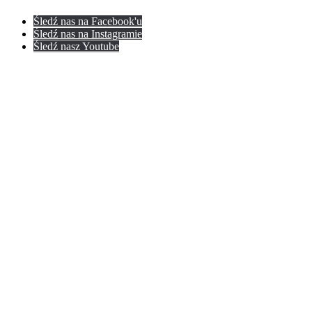
Śledź nas na Facebook'u
Śledź nas na Instagramie
Śledź nasz Youtube