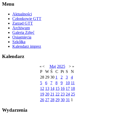
Menu
Aktualności
Członkowie GTT
Zarząd GTT
Archiwum
Galeria Zdjęć
Osiągnięcia
Szkółka
Kalendarz imprez
Kalendarz
«
<
Maj
2025
>
»
P
W
Ś
C
Pt
S
N
28
29
30
1
2
3
4
5
6
7
8
9
10
11
12
13
14
15
16
17
18
19
20
21
22
23
24
25
26
27
28
29
30
31
1
Wydarzenia